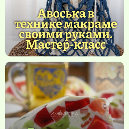
Авоська в
технике макраме
своими руками.
Мастер-класс