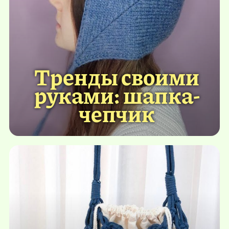
Тренды своими
руками: шапка-
чепчик