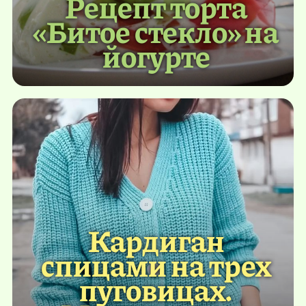
Рецепт торта
«Битое стекло» на
йогурте
Кардиган
спицами на трех
пуговицах.