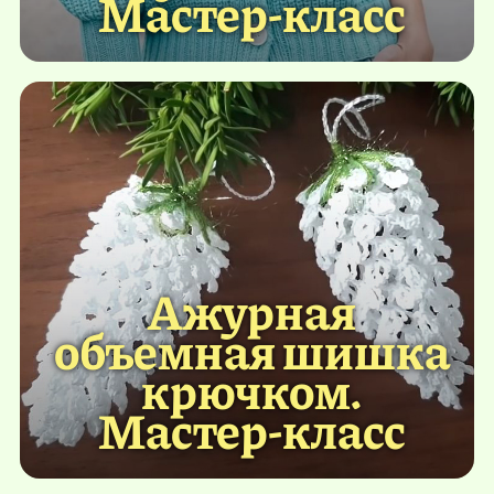
Мастер-класс
Ажурная
объемная шишка
крючком.
Мастер-класс