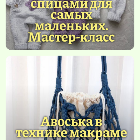
спицами для
самых
маленьких.
Мастер-класс
Авоська в
технике макраме