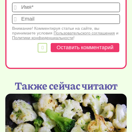
Имя*
Emai
Внимание! Комментируя статьи на сайте, вы
принимаете условия
Пользовательского соглашения
и
Политики конфиденциальности
!
Также сейчас читают