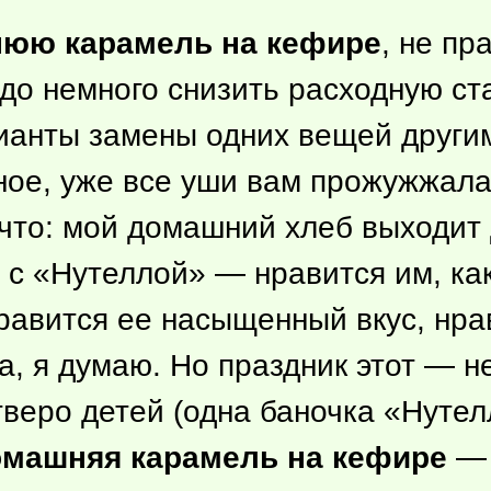
нюю карамель на кефире
, не пр
до немного снизить расходную ст
ианты замены одних вещей другим
ое, уже все уши вам прожужжала,
 что: мой домашний хлеб выходит 
 с «Нутеллой» — нравится им, ка
нравится ее насыщенный вкус, нра
, я думаю. Но праздник этот — 
тверо детей (одна баночка «Нутел
машняя карамель на кефире
— 