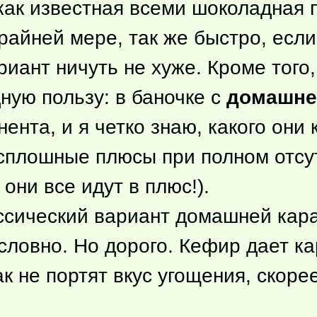
как известная всеми шоколадная п
крайней мере, так же быстро, если
риант ничуть не хуже. Кроме того,
ную пользу: в баночке с
домашне
нента, и я четко знаю, какого они 
 сплошные плюсы при полном отсу
они все идут в плюс!).
ассический вариант домашней кар
условно. Но дорого. Кефир дает к
ак не портят вкус угощения, скоре