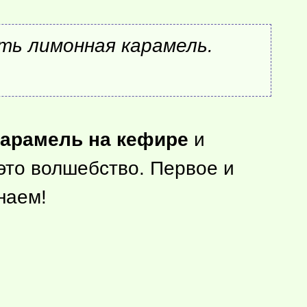
ть лимонная карамель.
арамель на кефире
и
это волшебство. Первое и
наем!