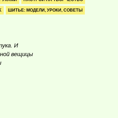
K
ШИТЬЕ: МОДЕЛИ, УРОКИ, СОВЕТЫ
тука.
И
ьной вещицы
ы