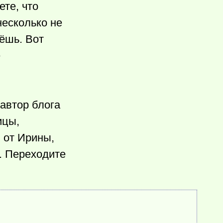
ете, что
несколько не
сёшь. Вот
е
автор блога
ицы,
 от Ирины,
е. Переходите