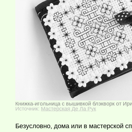
Книжка-игольница с вышивкой блэкворк от Ир
Источник:
Мастерская Де Ла Рук
Безусловно, дома или в мастерской с