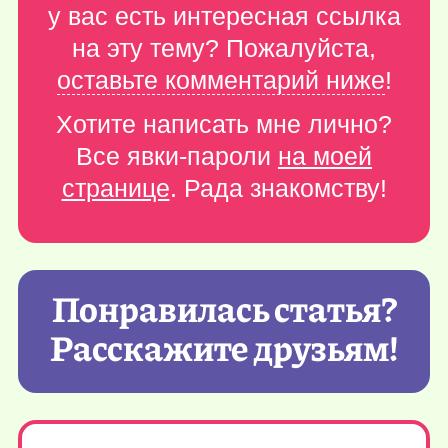
у вас есть интересная ссылка
на эту тему? Пожалуйста,
оставьте комментарий ниже
!
Хотите написать мне лично?
Все явки-пароли
на моей
странице
. Рада знакомству!
Понравилась статья?
Расскажите друзьям!