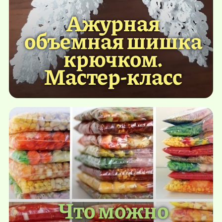
Ажурная
объемная шишка
крючком.
Мастер-класс
Что можно