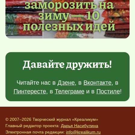
заморозить на
зиму — 10
полезных идей
Давайте дружить!
Читайте нас в
Дзене
, в
Вконтакте
, в
Пинтересте
, в
Телеграме
и в
Постиле
!
© 2007–2026 Творческий журнал «Креаликум»
Главный редактор проекта:
Дарья Насибулина
Электронная почта редакции:
info@krealikum.ru