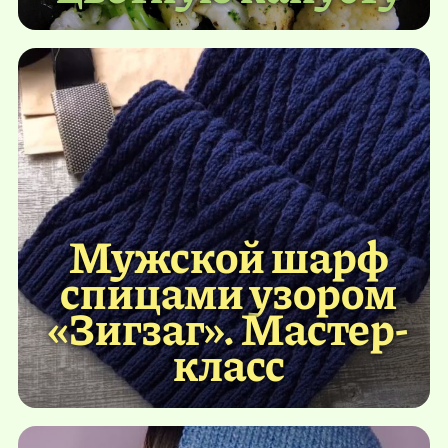
Мужской шарф
спицами узором
«Зигзаг». Мастер-
класс