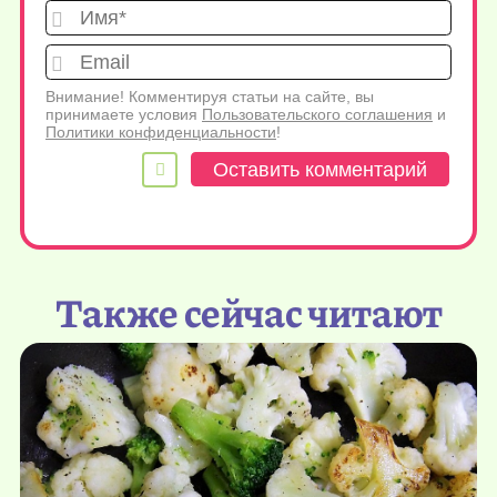
Имя*
Emai
Внимание! Комментируя статьи на сайте, вы
принимаете условия
Пользовательского соглашения
и
Политики конфиденциальности
!
Также сейчас читают