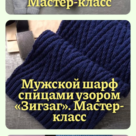
Мастер-класс
Мужской шарф
спицами узором
«Зигзаг». Мастер-
класс