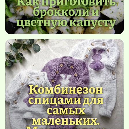
Как приготовить
брокколи и
цветную капусту
Комбинезон
спицами для
самых
маленьких.