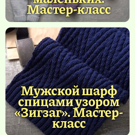
Мастер-класс
Мужской шарф
спицами узором
«Зигзаг». Мастер-
класс