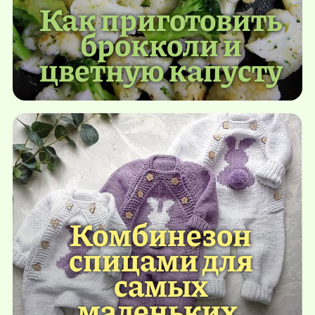
Как приготовить
брокколи и
цветную капусту
Комбинезон
спицами для
самых
маленьких.