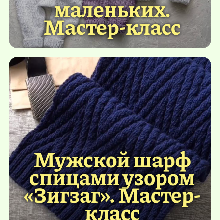
маленьких.
Мастер-класс
Мужской шарф
спицами узором
«Зигзаг». Мастер-
класс