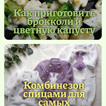
Как приготовить
брокколи и
цветную капусту
Комбинезон
спицами для
самых