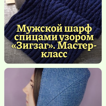
Мужской шарф
спицами узором
«Зигзаг». Мастер-
класс