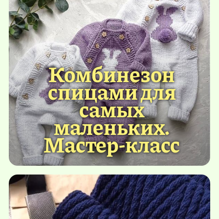
Комбинезон
спицами для
самых
маленьких.
Мастер-класс