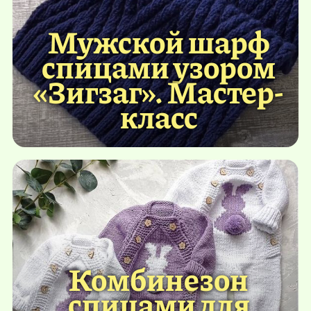
Мужской шарф
спицами узором
«Зигзаг». Мастер-
класс
Комбинезон
спицами для