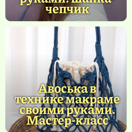
чепчик
Авоська в
технике макраме
своими руками.
Мастер-класс