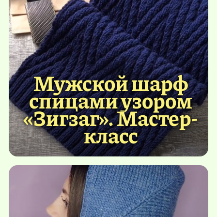
Мужской шарф
спицами узором
«Зигзаг». Мастер-
класс