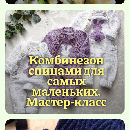
Комбинезон
спицами для
самых
маленьких.
Мастер-класс