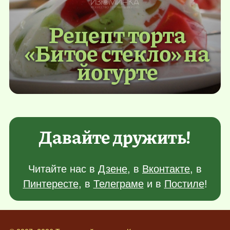
Рецепт торта
«Битое стекло» на
йогурте
Давайте дружить!
Читайте нас в
Дзене
, в
Вконтакте
, в
Пинтересте
, в
Телеграме
и в
Постиле
!