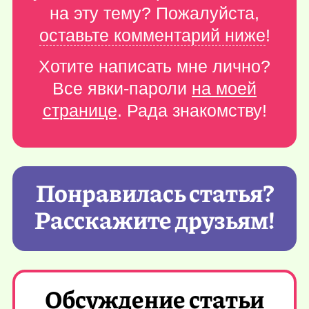
на эту тему? Пожалуйста,
оставьте комментарий ниже
!
Хотите написать мне лично?
Все явки-пароли
на моей
странице
. Рада знакомству!
Понравилась статья?
Расскажите друзьям!
Обсуждение статьи