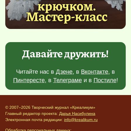
крючком.
Мастер-класс
Давайте дружить!
Читайте нас в
Дзене
, в
Вконтакте
, в
Пинтересте
, в
Телеграме
и в
Постиле
!
© 2007–2026 Творческий журнал «Креаликум»
Главный редактор проекта:
Дарья Насибулина
Электронная почта редакции:
info@krealikum.ru
Обработка персональных данных: