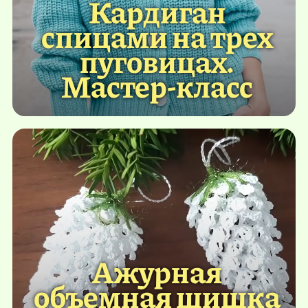
Кардиган
спицами на трех
пуговицах.
Мастер-класс
Ажурная
объемная шишка