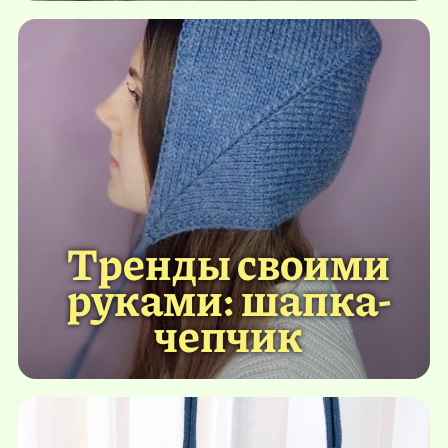
Тренды своими
руками: шапка-
чепчик