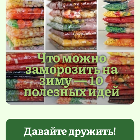
Что можно
заморозить на
зиму — 10
полезных идей
Давайте дружить!