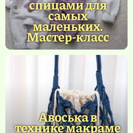
спицами для
самых
маленьких.
Мастер-класс
Авоська в
технике макраме