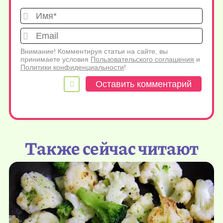
Имя*
Emai
Внимание! Комментируя статьи на сайте, вы
принимаете условия
Пользовательского соглашения
и
Политики конфиденциальности
!
Также сейчас читают