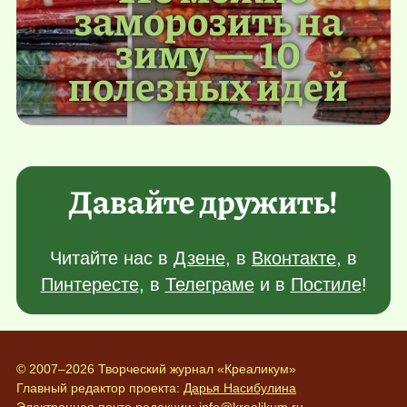
заморозить на
зиму — 10
полезных идей
Давайте дружить!
Читайте нас в
Дзене
, в
Вконтакте
, в
Пинтересте
, в
Телеграме
и в
Постиле
!
© 2007–2026 Творческий журнал «Креаликум»
Главный редактор проекта:
Дарья Насибулина