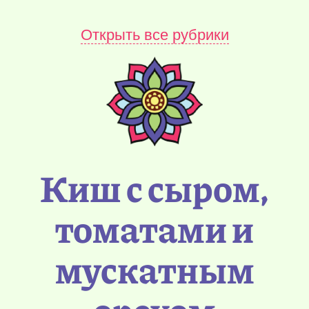
Открыть все рубрики
Киш с сыром,
томатами и
мускатным