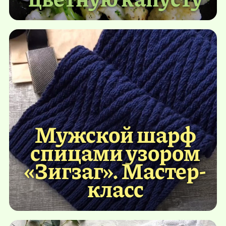
Мужской шарф
спицами узором
«Зигзаг». Мастер-
класс