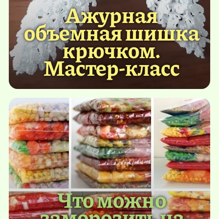
Ажурная
объемная шишка
крючком.
Мастер-класс
Что можно
заморозить на