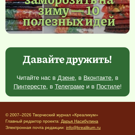
зиму — 10
полезных идей
Давайте дружить!
Читайте нас в
Дзене
, в
Вконтакте
, в
Пинтересте
, в
Телеграме
и в
Постиле
!
© 2007–2026 Творческий журнал «Креаликум»
Главный редактор проекта:
Дарья Насибулина
Электронная почта редакции:
info@krealikum.ru