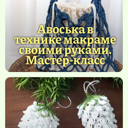
Авоська в
технике макраме
своими руками.
Мастер-класс