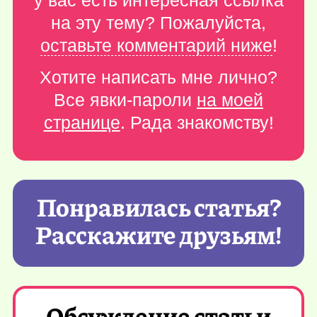
у вас есть интересная ссылка
на эту тему? Пожалуйста,
оставьте комментарий ниже
!
Хотите написать мне лично?
Все явки-пароли
на моей
странице
. Рада знакомству!
Понравилась статья?
Расскажите друзьям!
Обсуждение статьи