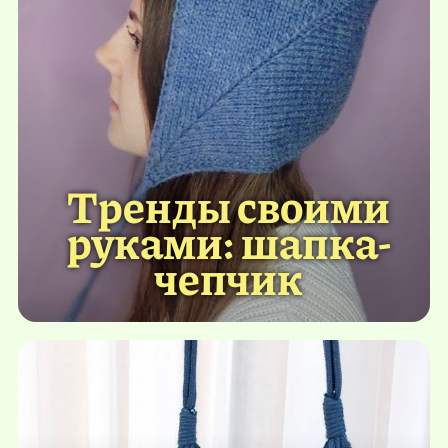
Тренды своими
руками: шапка-
чепчик