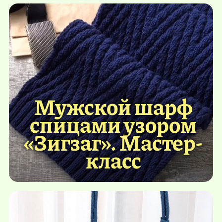
Мужской шарф
спицами узором
«Зигзаг». Мастер-
класс