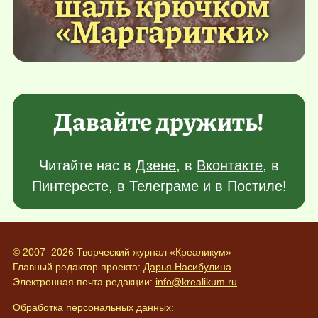
шаль крючком
«Маргаритки»
Давайте дружить!
Читайте нас в
Дзене
, в
Вконтакте
, в
Пинтересте
, в
Телеграме
и в
Постиле
!
© 2007–2026 Творческий журнал «Креаликум»
Главный редактор проекта:
Дарья Насибулина
Электронная почта редакции:
info@krealikum.ru
Обработка персональных данных: