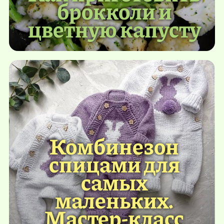
брокколи и
цветную капусту
Комбинезон
спицами для
самых
маленьких.
Мастер-класс