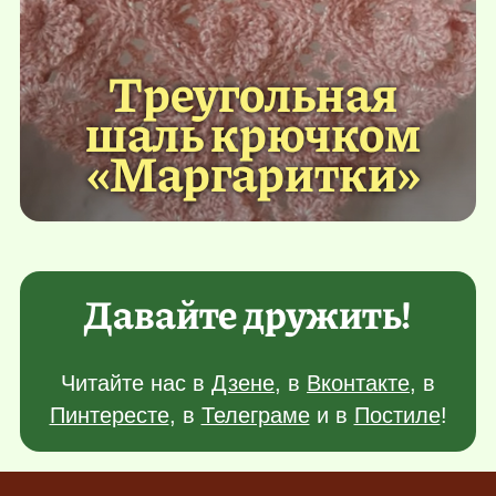
Треугольная
шаль крючком
«Маргаритки»
Давайте дружить!
Читайте нас в
Дзене
, в
Вконтакте
, в
Пинтересте
, в
Телеграме
и в
Постиле
!