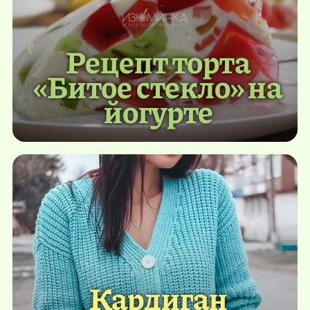
Рецепт торта
«Битое стекло» на
йогурте
Кардиган