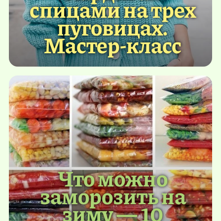
спицами на трех
пуговицах.
Мастер-класс
Что можно
заморозить на
зиму — 10