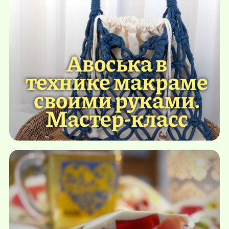
Авоська в
технике макраме
своими руками.
Мастер-класс