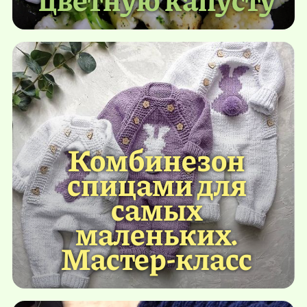
Комбинезон
спицами для
самых
маленьких.
Мастер-класс