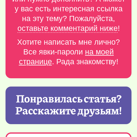
у вас есть интересная ссылка
на эту тему? Пожалуйста,
оставьте комментарий ниже
!
Хотите написать мне лично?
Все явки-пароли
на моей
странице
. Рада знакомству!
Понравилась статья?
Расскажите друзьям!