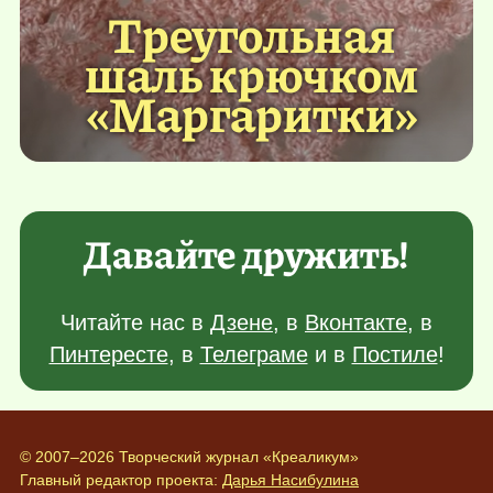
Треугольная
шаль крючком
«Маргаритки»
Давайте дружить!
Читайте нас в
Дзене
, в
Вконтакте
, в
Пинтересте
, в
Телеграме
и в
Постиле
!
© 2007–2026 Творческий журнал «Креаликум»
Главный редактор проекта:
Дарья Насибулина