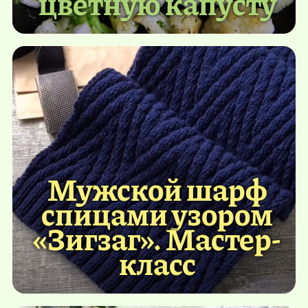
цветную капусту
Мужской шарф
спицами узором
«Зигзаг». Мастер-
класс