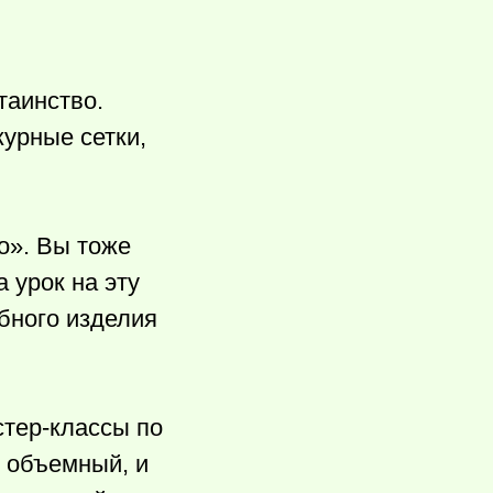
таинство.
урные сетки,
o». Вы тоже
 урок на эту
бного изделия
стер-классы по
и объемный, и