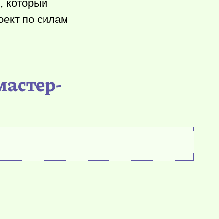
и, который
оект по силам
мастер-