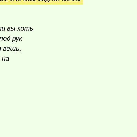
ли вы хоть
под рук
я вещь,
 на