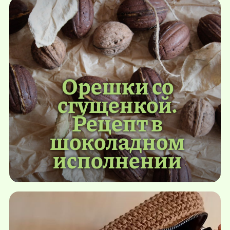
Орешки со
сгущенкой.
Рецепт в
шоколадном
исполнении