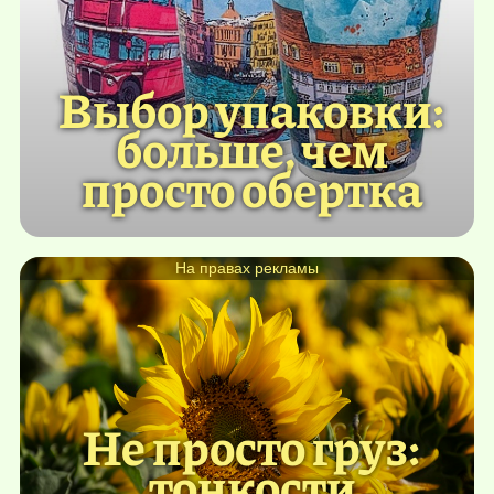
Выбор упаковки:
больше, чем
просто обертка
На правах рекламы
Не просто груз:
тонкости