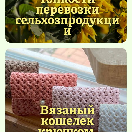
перевозки
сельхозпродукци
и
Вязаный
кошелек
крючком.