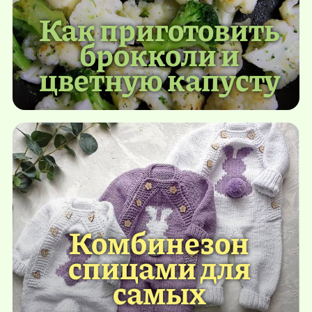
Как приготовить
брокколи и
цветную капусту
Комбинезон
спицами для
самых