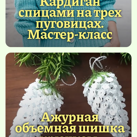
Кардиган
спицами на трех
пуговицах.
Мастер-класс
Ажурная
объемная шишка