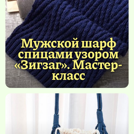
Мужской шарф
спицами узором
«Зигзаг». Мастер-
класс