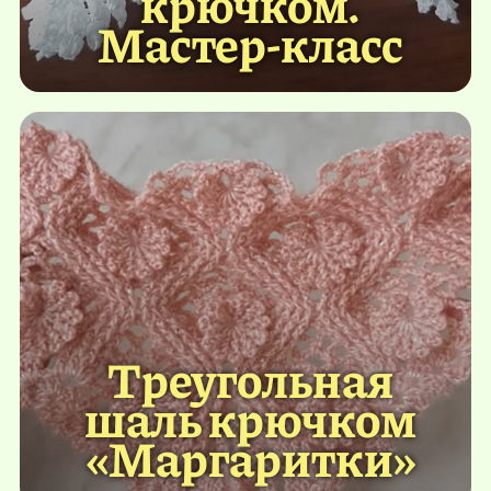
крючком.
Мастер-класс
Треугольная
шаль крючком
«Маргаритки»