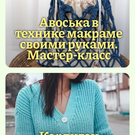
Авоська в
технике макраме
своими руками.
Мастер-класс