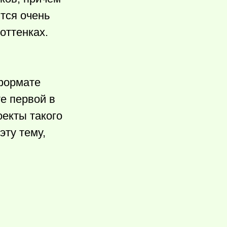
тся очень
 оттенках.
 формате
те первой в
оекты такого
эту тему,