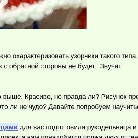
но охарактеризовать узорчики такого типа
 с обратной стороны не будет. Звучит
 выше. Красиво, не правда ли? Рисунок пр
Это ли не чудо? Давайте попробуем научить
ицами
для вас подготовила рукодельница и
го проекта вам понадобится пряжа двух отте