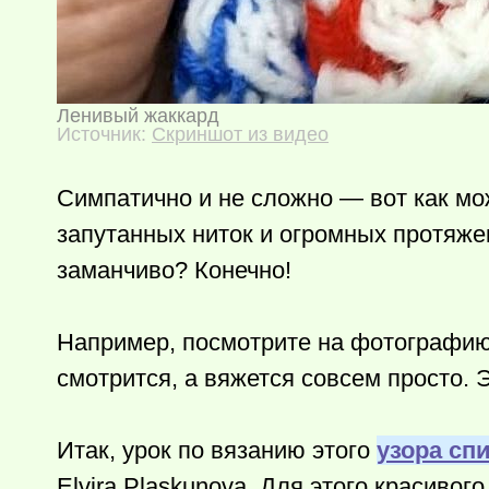
Ленивый жаккард
Источник:
Скриншот из видео
Симпатично и не сложно — вот как мож
запутанных ниток и огромных протяжек
заманчиво? Конечно!
Например, посмотрите на фотографию
смотрится, а вяжется совсем просто. 
Итак, урок по вязанию этого
узора сп
Elvira Plaskunova. Для этого красиво