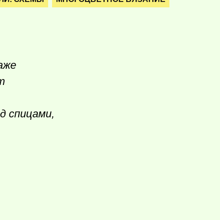
аже
т
д спицами,