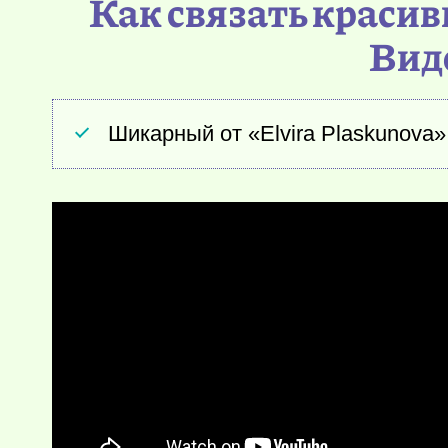
Как связать краси
Вид
Шикарный от «Elvira Plaskunova»