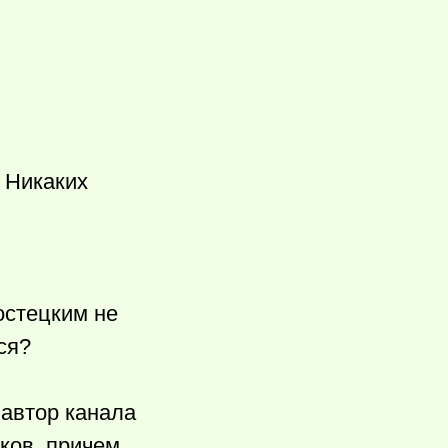
. Никаких
остецким не
ся?
 автор канала
нков, причем