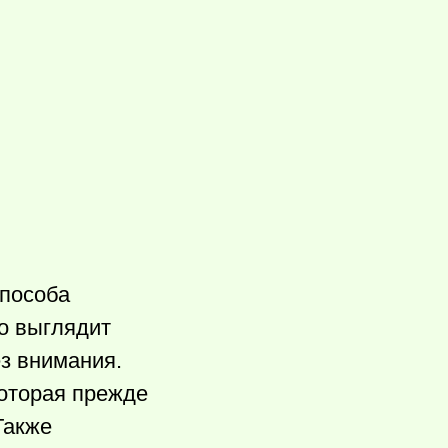
способа
то выглядит
ез внимания.
которая прежде
Также