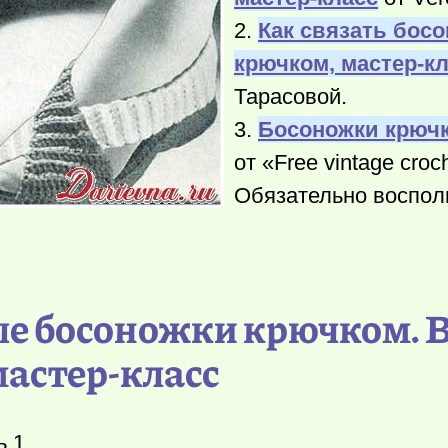
2.
Как связать бос
крючком, мастер-к
Тарасовой.
3.
Босоножки крючк
от «Free vintage croc
Обязательно воспол
ые босоножки крючком. 
астер-класс
ь 1