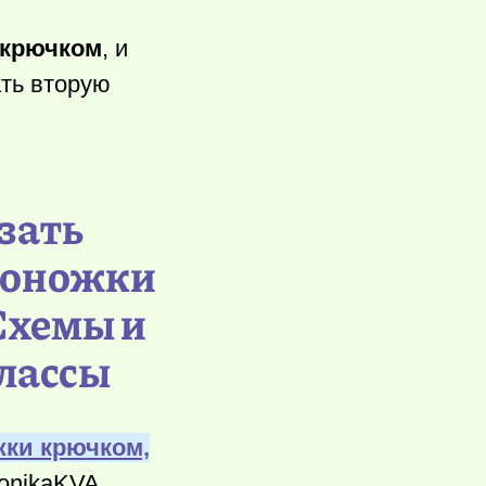
 крючком
, и
ать вторую
зать
соножки
Схемы и
лассы
ки крючком,
onikaKVA.