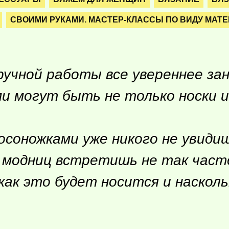
СВОИМИ РУКАМИ. МАСТЕР-КЛАССЫ ПО ВИДУ МАТ
 ручной работы все увереннее з
и могут быть не только носки и 
осоножками уже никого не увиди
 модниц встретишь не так част
как это будет носится и наскол