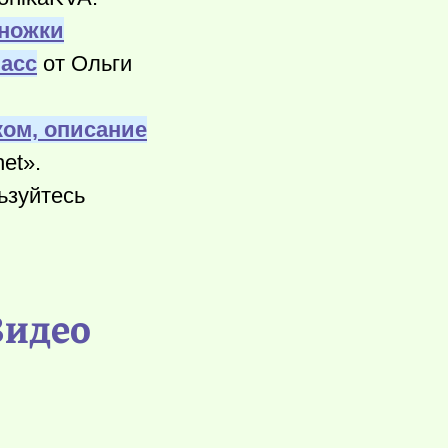
оножки
ласс
от Ольги
ом, описание
het».
ьзуйтесь
Видео