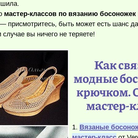
 шила.
ко
мастер-классов по вязанию босоножек
 — присмотритесь, быть может есть шанс д
случае вы ничего не теряете!
Как свя
модные бо
крючком. 
мастер-к
1.
Вязаные босонож
мастер-класс
от Ver