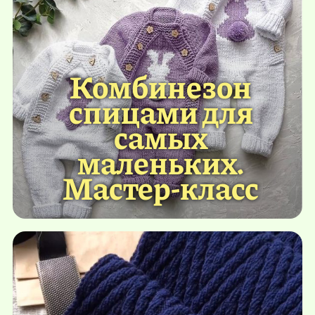
Комбинезон
спицами для
самых
маленьких.
Мастер-класс