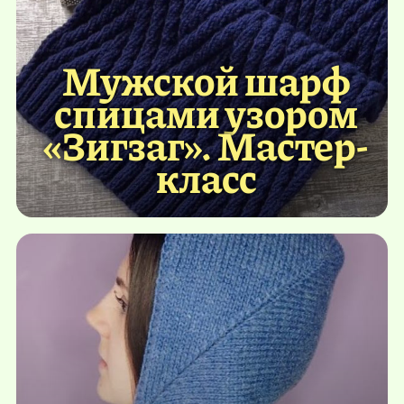
Мужской шарф
спицами узором
«Зигзаг». Мастер-
класс