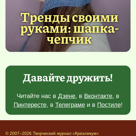
Тренды своими
руками: шапка-
чепчик
Давайте дружить!
Читайте нас в
Дзене
, в
Вконтакте
, в
Пинтересте
, в
Телеграме
и в
Постиле
!
© 2007–2026 Творческий журнал «Креаликум»