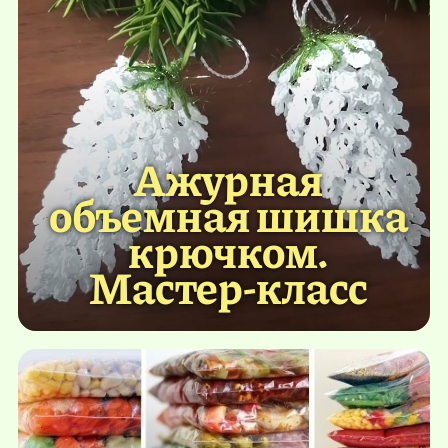
Ажурная
объемная шишка
крючком.
Мастер-класс