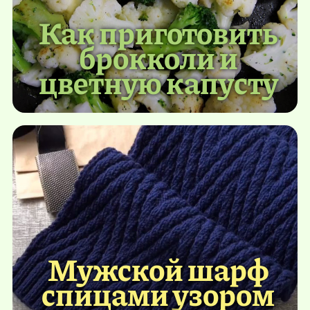
Как приготовить
брокколи и
цветную капусту
Мужской шарф
спицами узором