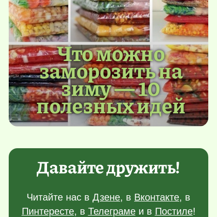
Что можно
заморозить на
зиму — 10
полезных идей
Давайте дружить!
Читайте нас в
Дзене
, в
Вконтакте
, в
Пинтересте
, в
Телеграме
и в
Постиле
!