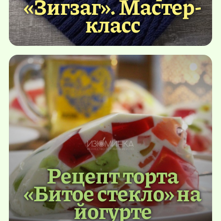
«Зигзаг». Мастер-
класс
Рецепт торта
«Битое стекло» на
йогурте