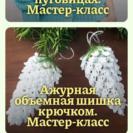
Мастер-класс
Ажурная
объемная шишка
крючком.
Мастер-класс