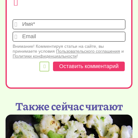
Имя*
Emai
Внимание! Комментируя статьи на сайте, вы
принимаете условия
Пользовательского соглашения
и
Политики конфиденциальности
!
Также сейчас читают