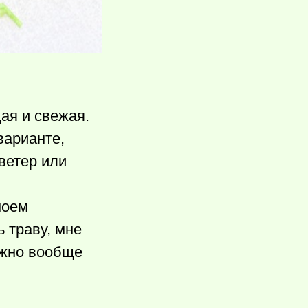
ая и свежая.
варианте,
ветер или
моем
 траву, мне
ожно вообще