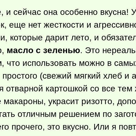
, и сейчас она особенно вкусна! 
ок, еще нет жесткости и агрессив
 которые дарит лето, и обязател
р,
масло с зеленью
. Это нереаль
м, что использовать можно в самы
 простого (свежий мягкий хлеб и 
вая отварной картошкой со все те
 макароны, украсит ризотто, допо
ать отличным решением по загот
его прочего, это вкусно. Или я по