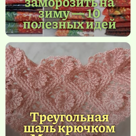
заморозить на
зиму — 10
полезных идей
Треугольная
шаль крючком