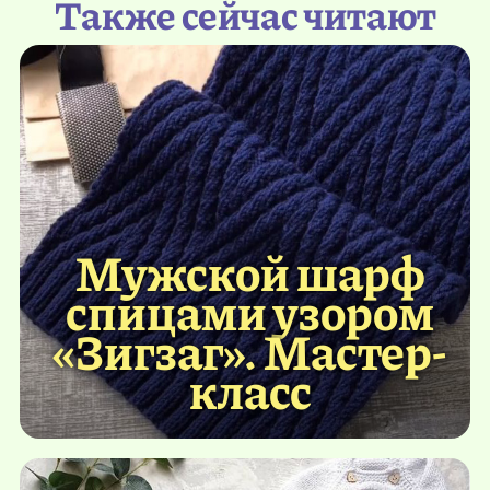
Также сейчас читают
Мужской шарф
спицами узором
«Зигзаг». Мастер-
класс