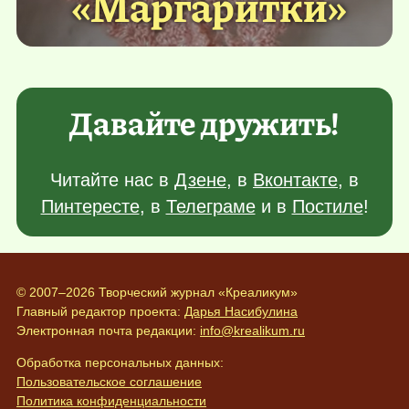
«Маргаритки»
Давайте дружить!
Читайте нас в
Дзене
, в
Вконтакте
, в
Пинтересте
, в
Телеграме
и в
Постиле
!
© 2007–2026 Творческий журнал «Креаликум»
Главный редактор проекта:
Дарья Насибулина
Электронная почта редакции:
info@krealikum.ru
Обработка персональных данных:
Пользовательское соглашение
Политика конфиденциальности