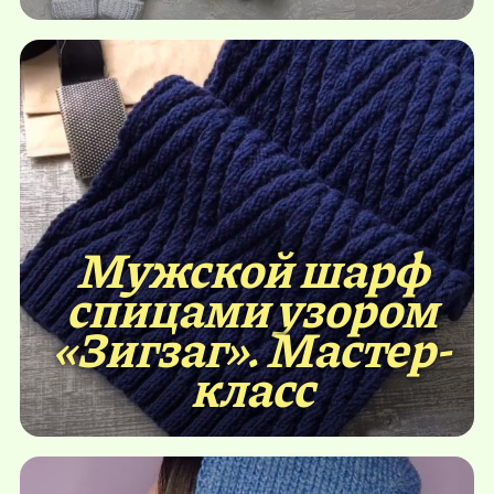
Мужской шарф
спицами узором
«Зигзаг». Мастер-
класс