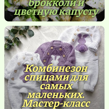
брокколи и
цветную капусту
Комбинезон
спицами для
самых
маленьких.
Мастер-класс