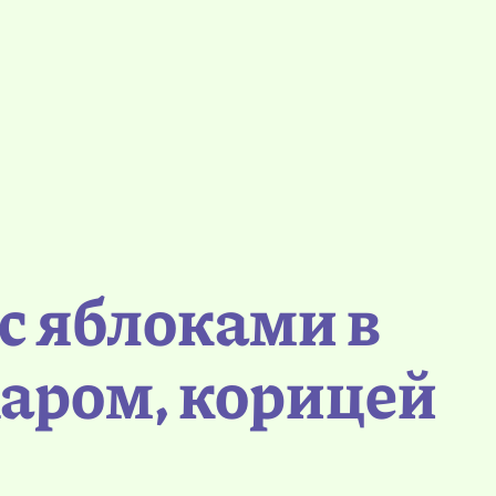
с яблоками в
харом, корицей