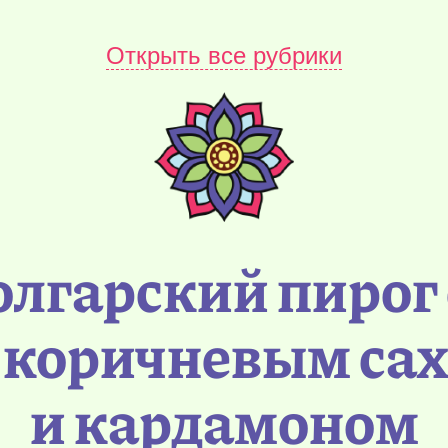
Открыть все рубрики
лгарский пирог 
 коричневым са
и кардамоном