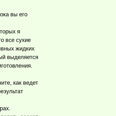
ока вы его
оторых я
о все сухие
явных жидких
рый выделяется
иготовления.
ите, как ведет
результат
рах.