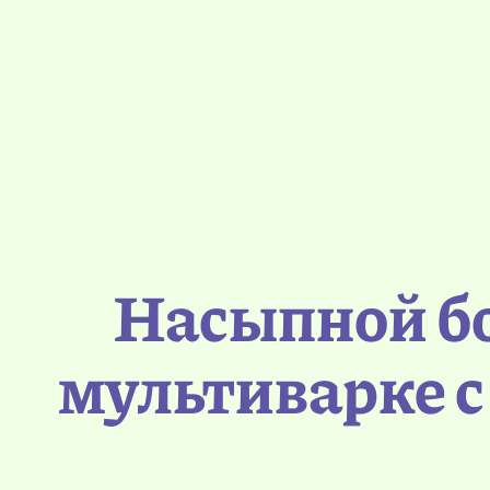
Насыпной бо
мультиварке с