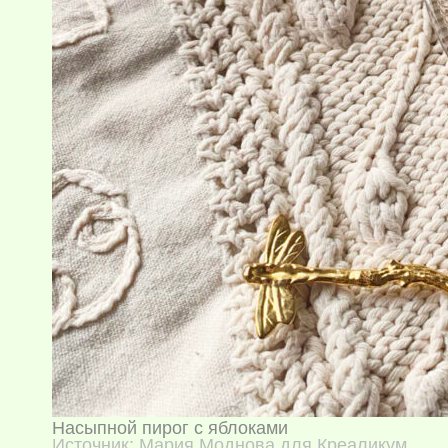
Насыпной пирог с яблоками
Источник: Мария Моднова для Креаликум