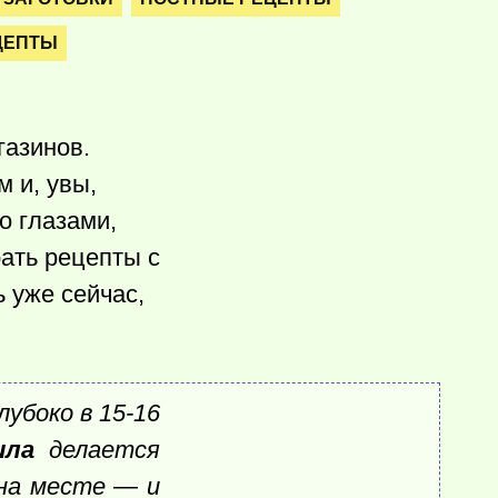
ЦЕПТЫ
газинов.
 и, увы,
о глазами,
рать рецепты с
ь уже сейчас,
убоко в 15-16
ила
делается
 на месте — и