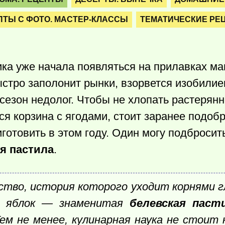
ПТЫ С ФОТО. МАСТЕР-КЛАССЫ
ТЕМАТИЧЕСКИЕ РЕ
ка уже начала появляться на прилавках ма
стро заполонит рынки, взорвется изобилием
сезон недолог. Чтобы не хлопать растерянн
тся корзина с ягодами, стоит заранее подоб
готовить в этом году. Один могу подбросит
я пастила
.
ство, история которого уходит корнями гл
из яблок — знаменитая
белевская паст
Тем не менее, кулинарная наука не стоит