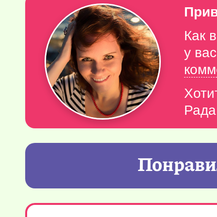
Прив
Как 
у ва
комм
Хоти
Рада
Понравил