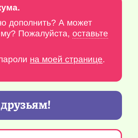
кума.
но дополнить? А может
тему? Пожалуйста,
оставьте
-пароли
на моей странице
.
 друзьям!