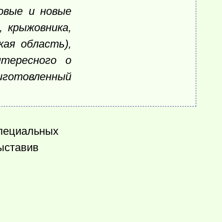
овые и новые
, крыжовника,
кая область),
тересного о
риготовленный
специальных
выставив