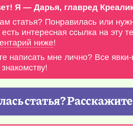
ет! Я — Дарья, главред Креали
вам статья? Понравилась или нуж
с есть интересная ссылка на эту 
ентарий ниже
!
те написать мне лично? Все явки
 знакомству!
ась статья? Расскажите