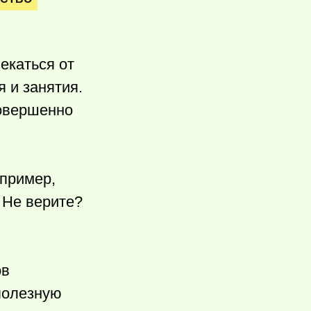
екаться от
 и занятия.
совершенно
апример,
 Не верите?
ов
 полезную