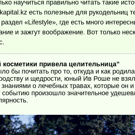
ько научиться правильно читать такие исто
kapital.kz есть полезные для рукодельниц т
раздел «Lifestyle», где есть много интересн
ние и зажгут воображение. Вот только нес
с.
й косметики привела целительница”
о бы почитать про то, откуда и как родила
родству и щедрости, юный Ив Роше не взял 
 знаниями о лечебных травах, которые он и
у событию произошло значительное удешев
лярность.