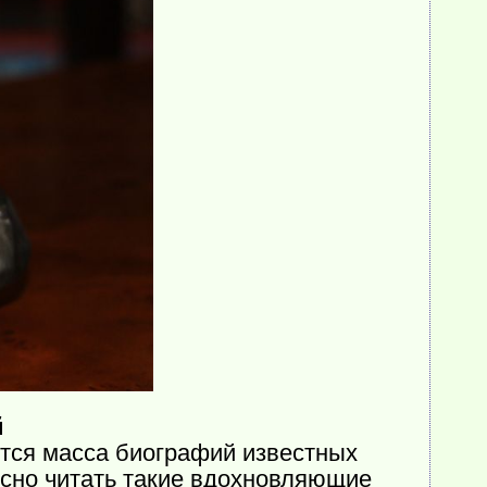
й
дится масса биографий известных
есно читать такие вдохновляющие