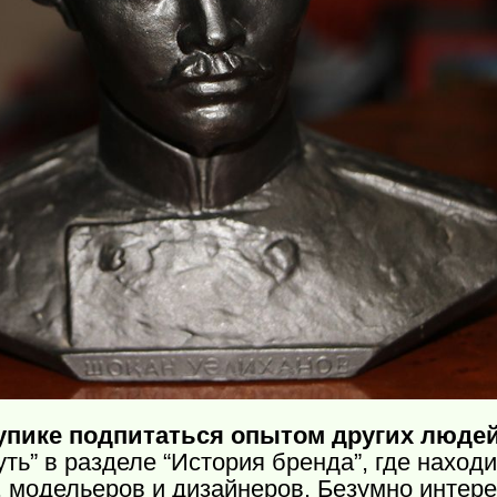
тупике подпитаться опытом других люде
ть” в разделе “История бренда”, где нахо
 модельеров и дизайнеров. Безумно интер