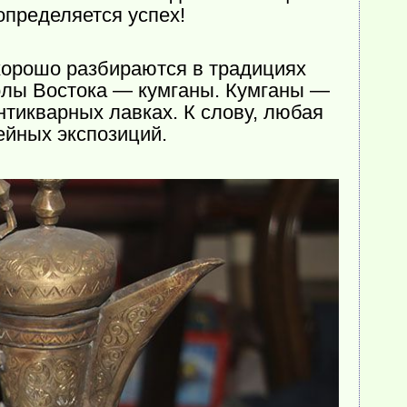
определяется успех!
хорошо разбираются в традициях
олы Востока — кумганы. Кумганы —
нтикварных лавках. К слову, любая
ейных экспозиций.