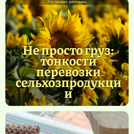
На правах рекламы
Не просто груз:
тонкости
перевозки
сельхозпродукци
и