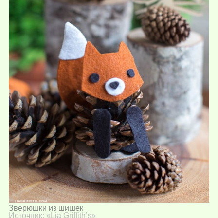
Зверюшки из шишек
Источник: «
Lia Griffith’s
»