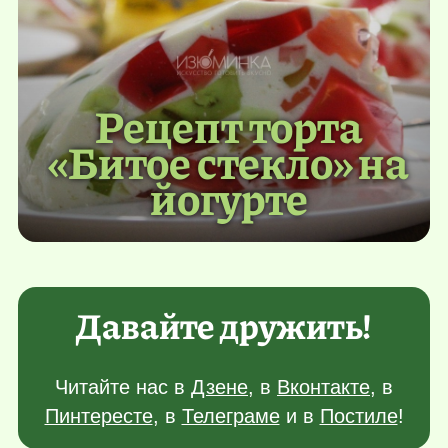
Рецепт торта
«Битое стекло» на
йогурте
Давайте дружить!
Читайте нас в
Дзене
, в
Вконтакте
, в
Пинтересте
, в
Телеграме
и в
Постиле
!