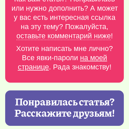
или нужно дополнить? А может
у вас есть интересная ссылка
на эту тему? Пожалуйста,
оставьте комментарий ниже
!
Хотите написать мне лично?
Все явки-пароли
на моей
странице
. Рада знакомству!
Понравилась статья?
Расскажите друзьям!