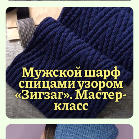
Мужской шарф
спицами узором
«Зигзаг». Мастер-
класс