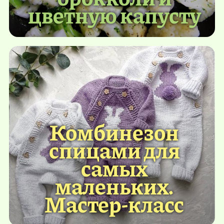
цветную капусту
Комбинезон
спицами для
самых
маленьких.
Мастер-класс