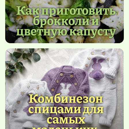
Как приготовить
брокколи и
цветную капусту
Комбинезон
спицами для
самых
маленьких.