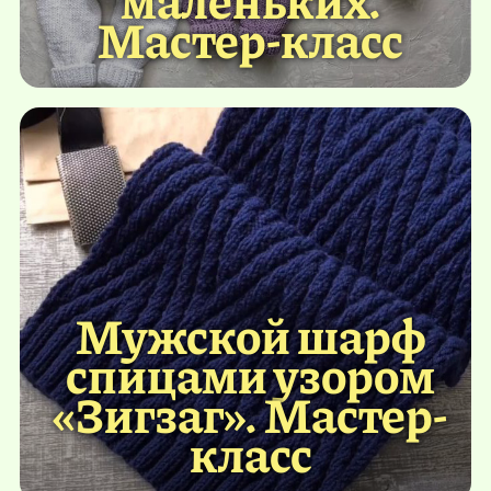
Мастер-класс
Мужской шарф
спицами узором
«Зигзаг». Мастер-
класс