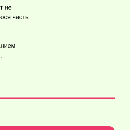
т не
юся часть
анием
.