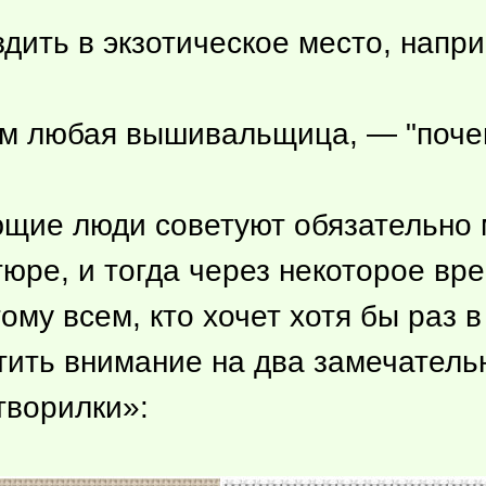
здить в экзотическое место, напри
ам любая вышивальщица, — "поче
ающие люди советуют обязательно
тюре, и тогда через некоторое вр
ому всем, кто хочет хотя бы раз 
тить внимание на два замечатель
творилки»: