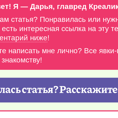
ет! Я — Дарья, главред Креали
вам статья? Понравилась или нуж
с есть интересная ссылка на эту 
ентарий ниже
!
те написать мне лично? Все явки
 знакомству!
ась статья? Расскажите