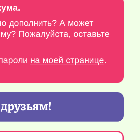
кума.
но дополнить? А может
тему? Пожалуйста,
оставьте
-пароли
на моей странице
.
 друзьям!