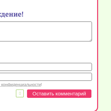
ждение!
Имя*
Email
 конфиденциальности
!