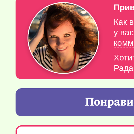
Прив
Как 
у ва
комм
Хоти
Рада
Понравил