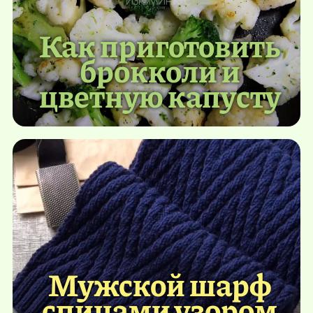
Как приготовить
брокколи и
цветную капусту
Мужской шарф
спицами узором