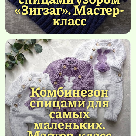
«Зигзаг». Мастер-
класс
Комбинезон
спицами для
самых
маленьких.
Мастер-класс