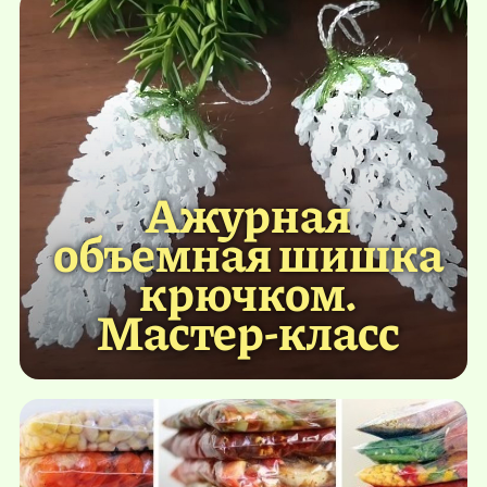
Ажурная
объемная шишка
крючком.
Мастер-класс