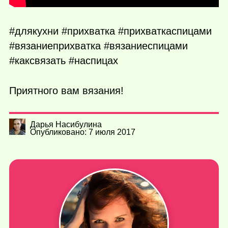
#длякухни #прихватка #прихваткаспицами
#вязаниеприхватка #вязаниеспицами
#каксвязать #наспицах
Приятного вам вязания!
Дарья Насибулина
Опубликовано: 7 июля 2017