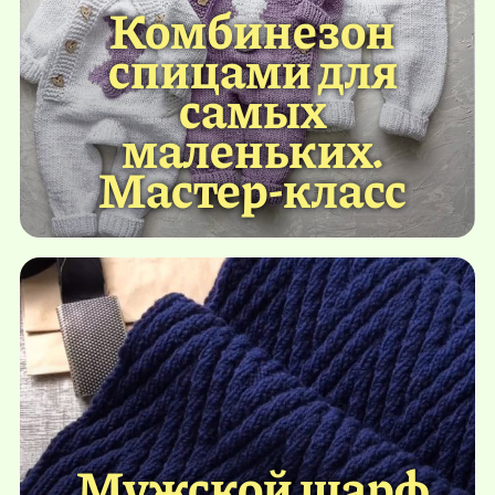
Комбинезон
спицами для
самых
маленьких.
Мастер-класс
Мужской шарф