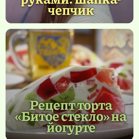
чепчик
Рецепт торта
«Битое стекло» на
йогурте