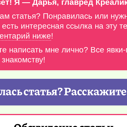
ет! Я — Дарья, главред Креали
вам статья? Понравилась или нуж
с есть интересная ссылка на эту 
ентарий ниже
!
те написать мне лично? Все явки
 знакомству!
ась статья? Расскажите
Обсуждение статьи