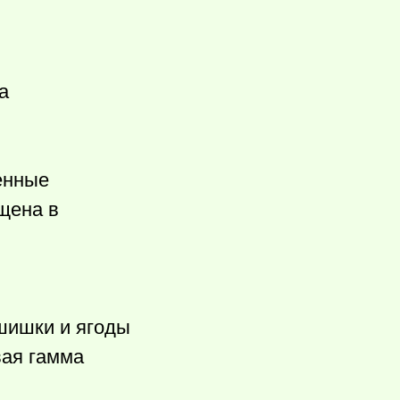
а
енные
щена в
 шишки и ягоды
вая гамма