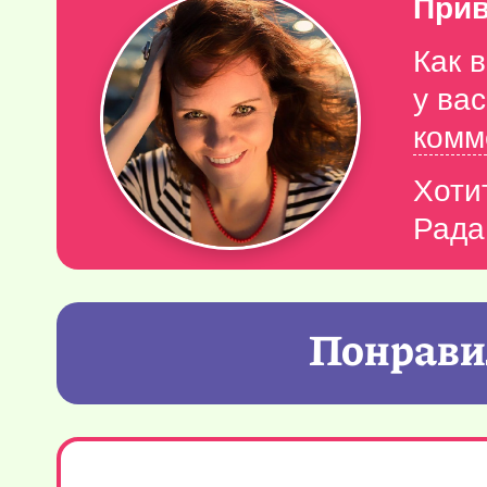
Прив
Как 
у ва
комм
Хоти
Рада
Понравил