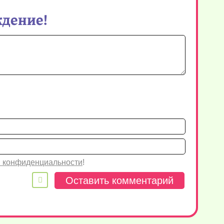
ждение!
Имя*
Email
 конфиденциальности
!