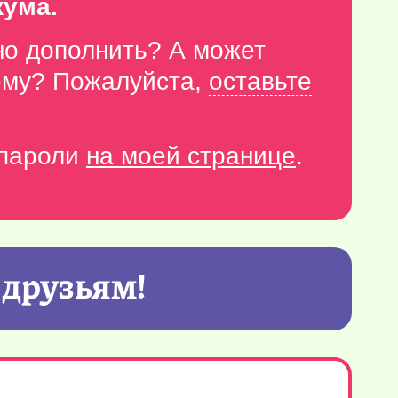
кума.
но дополнить? А может
тему? Пожалуйста,
оставьте
-пароли
на моей странице
.
 друзьям!