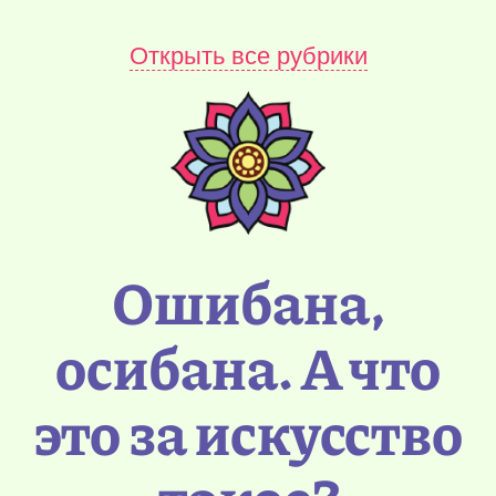
Открыть все рубрики
Ошибана,
осибана. А что
это за искусство