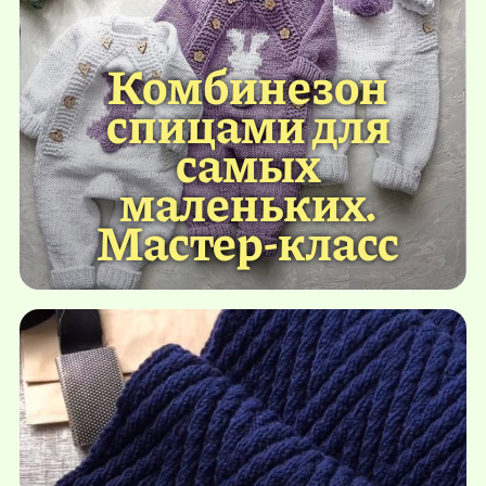
Комбинезон
спицами для
самых
маленьких.
Мастер-класс