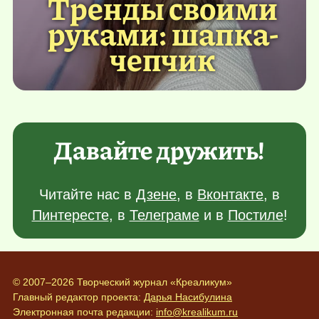
Тренды своими
руками: шапка-
чепчик
Давайте дружить!
Читайте нас в
Дзене
, в
Вконтакте
, в
Пинтересте
, в
Телеграме
и в
Постиле
!
© 2007–2026 Творческий журнал «Креаликум»
Главный редактор проекта:
Дарья Насибулина
Электронная почта редакции:
info@krealikum.ru