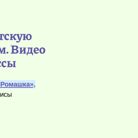
етскую
м. Видео
ссы
«Ромашка»,
лисы