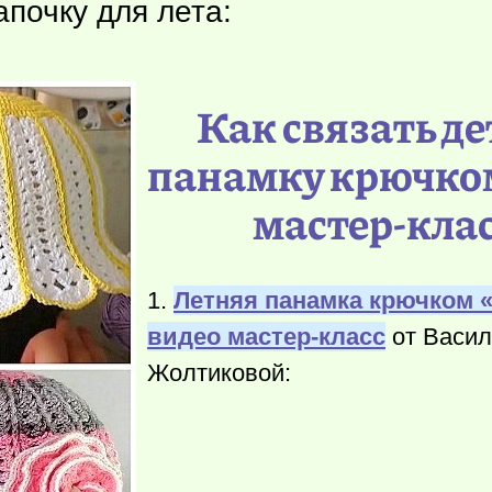
почку для лета:
Как связать д
панамку крючко
мастер-кла
1.
Летняя панамка крючком 
видео мастер-класс
от Васи
Жолтиковой: