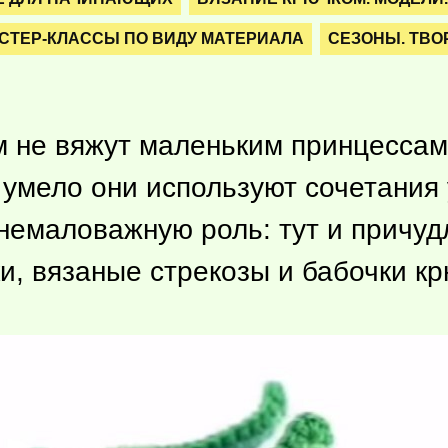
СТЕР-КЛАССЫ ПО ВИДУ МАТЕРИАЛА
СЕЗОНЫ. ТВО
м не вяжут маленьким принцессам
к умело они используют сочетания
 немаловажную роль: тут и причу
и, вязаные стрекозы и бабочки к