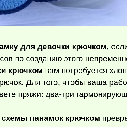
намку для девочки крючком
, есл
сов по созданию этого непременно
ки крючком
вам потребуется хло
рючок. Для того, чтобы ваша рабо
вете пряжи: два-три гармонирую
к
схемы панамок крючком
превра