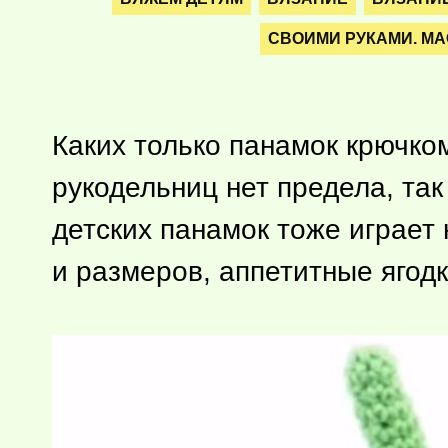
СВОИМИ РУКАМИ. МА
Каких только панамок крючко
рукодельниц нет предела, та
детских панамок тоже играет
и размеров, аппетитные ягодк