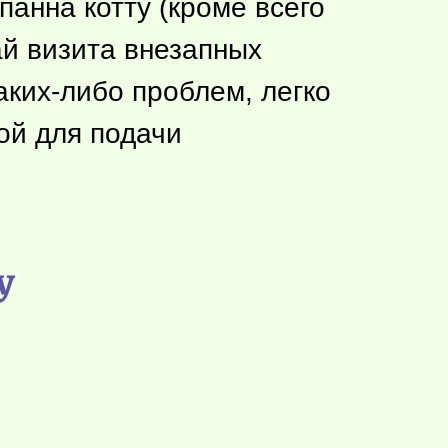
анна котту (кроме всего
ай визита внезапных
аких-либо
проблем, легко
ой для подачи
у