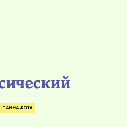
ссический
. ПАННА-КОТА