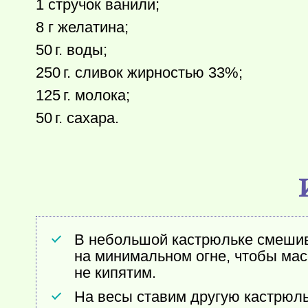
1 стручок ванили;
8 г желатина;
50 г.
воды;
250 г.
сливок жирностью 33%;
125 г.
молока;
50 г.
сахара.
В небольшой кастрюльке смешива
на минимальном огне, чтобы мас
не кипятим.
На весы ставим другую кастрюль