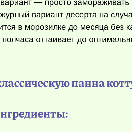
 вариант — просто замораживать п
ежурный вариант десерта на случ
нится в морозилке до месяца без
к
я полчаса оттаивает до оптимальн
классическую панна котт
нгредиенты: