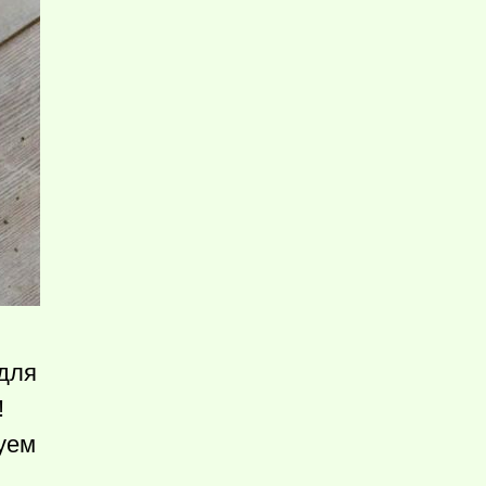
 для
!
уем