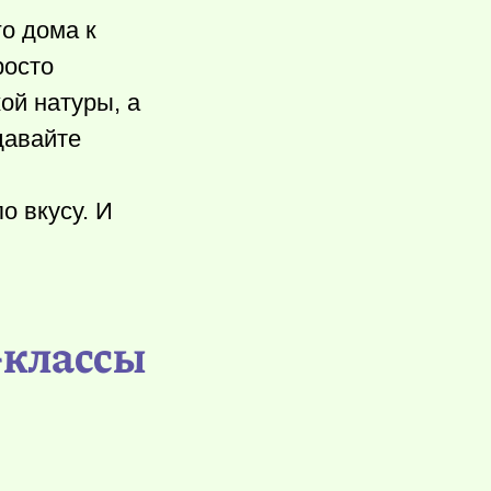
о дома к
росто
ой натуры, а
давайте
о вкусу. И
-классы