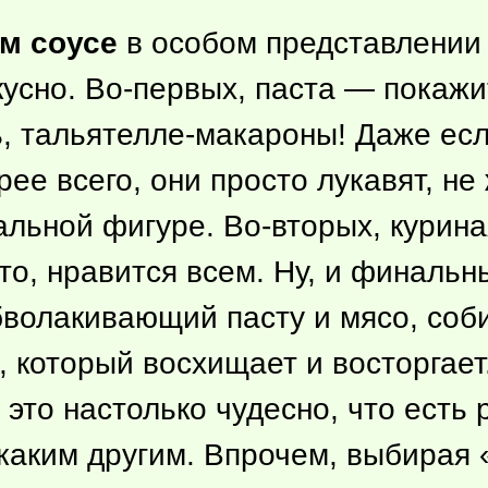
ом соусе
в особом представлении 
кусно. Во-первых, паста — покаж
, тальятелле-макароны! Даже если
рее всего, они просто лукавят, н
альной фигуре. Во-вторых, курин
то
, нравится всем. Ну, и финаль
бволакивающий пасту и мясо, со
который восхищает и восторгает.
это настолько чудесно, что есть 
 каким другим. Впрочем, выбира