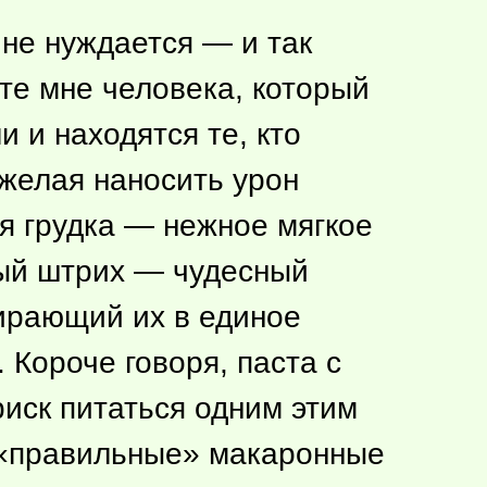
не нуждается — и так
ите мне человека, который
 и находятся те, кто
е желая наносить урон
ая грудка — нежное мягкое
ный штрих — чудесный
бирающий их в единое
 Короче говоря, паста с
риск питаться одним этим
я «правильные» макаронные