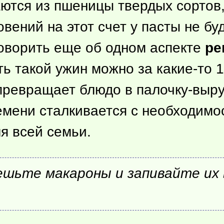
аются из пшеницы твердых сортов,
ений на этот счет у пасты не буд
говорить еще об одном аспекте
ре
ить такой ужин можно за
какие-то
1
 превращает блюдо в палочку-выр
ремени сталкивается с необходим
я всей семьи.
ешьте макароны и запивайте их 