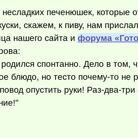
 несладких печенюшек, которые о
куски, скажем, к пиву, нам присла
ица нашего сайта и
форума «Гот
рова:
 родился спонтанно. Дело в том, ч
ое блюдо, но тесто
почему-то
не р
 повод опустить руки! Раз-два-три
ние!"