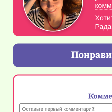
комм
Хоти
Рада
Понравил
Коммен