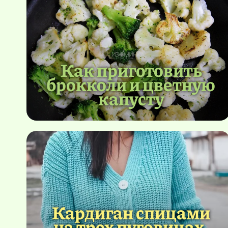
Как приготовить
брокколи и цветную
капусту
Кардиган спицами
на трех пуговицах.