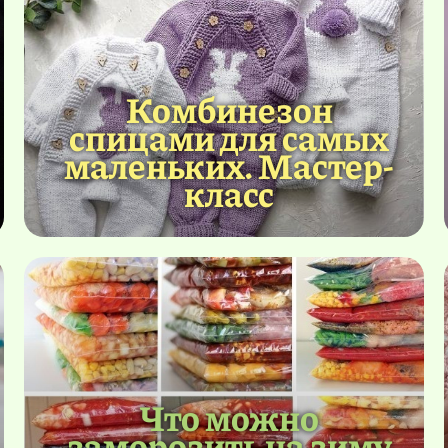
Комбинезон
спицами для самых
маленьких. Мастер-
класс
Что можно
заморозить на зиму