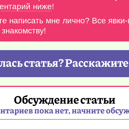
ентарий ниже
!
те написать мне лично? Все явки
 знакомству!
ась статья? Расскажите
Обсуждение статьи
тариев пока нет, начните обсу