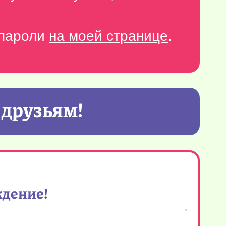
-пароли
на моей странице
.
 друзьям!
ждение!