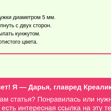
ружки диаметром 5 мм.
нуть с двух сторон.
ыпать кунжутом.
отистого цвета.
ет! Я — Дарья, главред Креали
вам статья? Понравилась или нуж
с есть интересная ссылка на эту 